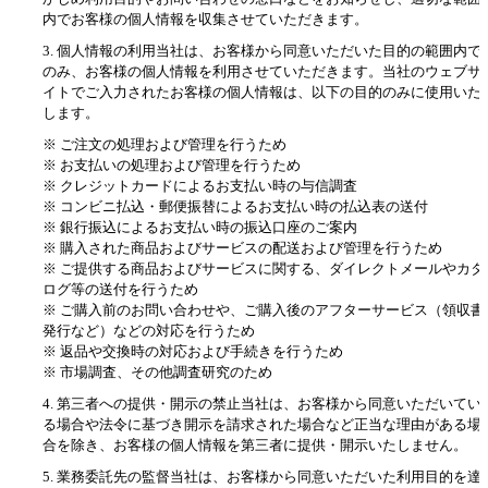
内でお客様の個人情報を収集させていただきます。
3. 個人情報の利用当社は、お客様から同意いただいた目的の範囲内で
のみ、お客様の個人情報を利用させていただきます。当社のウェブサ
イトでご入力されたお客様の個人情報は、以下の目的のみに使用いた
します。
ご注文の処理および管理を行うため
お支払いの処理および管理を行うため
クレジットカードによるお支払い時の与信調査
コンビニ払込・郵便振替によるお支払い時の払込表の送付
銀行振込によるお支払い時の振込口座のご案内
購入された商品およびサービスの配送および管理を行うため
ご提供する商品およびサービスに関する、ダイレクトメールやカタ
ログ等の送付を行うため
ご購入前のお問い合わせや、ご購入後のアフターサービス（領収書
発行など）などの対応を行うため
返品や交換時の対応および手続きを行うため
市場調査、その他調査研究のため
4. 第三者への提供・開示の禁止当社は、お客様から同意いただいてい
る場合や法令に基づき開示を請求された場合など正当な理由がある場
合を除き、お客様の個人情報を第三者に提供・開示いたしません。
5. 業務委託先の監督当社は、お客様から同意いただいた利用目的を達